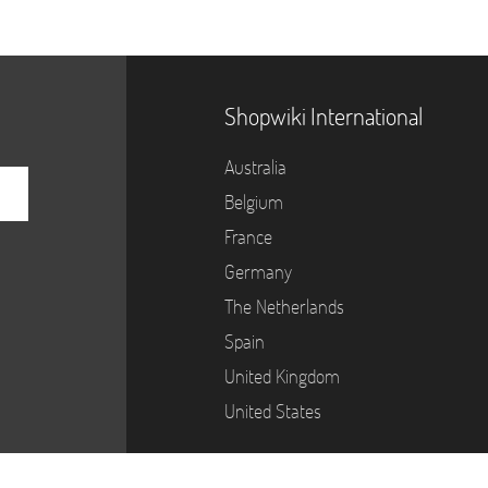
Shopwiki International
Australia
Belgium
France
Germany
The Netherlands
Spain
United Kingdom
United States