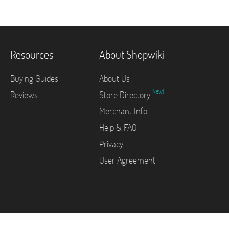
Resources
About Shopwiki
Buying Guides
About Us
New!
Reviews
Store Directory
Merchant Info
Help & FAQ
Privacy
User Agreement